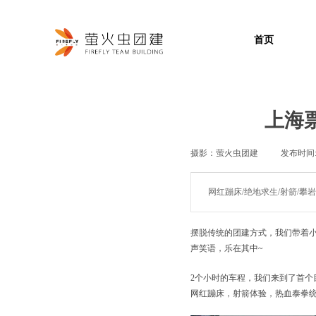
首页
上海
摄影：
萤火虫团建
|
发布时间
网红蹦床/绝地求生/射箭/攀
摆脱传统的团建方式，我们带着
声笑语，乐在其中~
2个小时的车程，我们来到了首个
网红蹦床，射箭体验，热血泰拳统