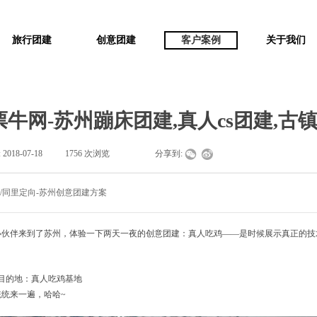
旅行团建
创意团建
客户案例
关于我们
票牛网-苏州蹦床团建,真人cs团建,古
:
2018-07-18
|
1756
次浏览
|
|
分享到:
岩/同里定向-苏州创意团建方案
小伙伴来到了苏州，体验一下两天一夜的创意团建：真人吃鸡——是时候展示真正的技
目的地：真人吃鸡基地
统来一遍，哈哈~