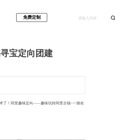
免费定制
镇寻宝定向团建
术了！同里趣味定向——趣味玩转同里古镇~一路欢