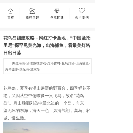
花鸟岛团建攻略－网红打卡圣地，”中国圣托
里尼”探罕见荧光海，出海捕鱼，看最美灯塔
日出日落
网红海岛-沙滩趣味游戏-灯塔古村-花鸟灯塔-出海捕鱼-
海岛徒步-荧光海-渔家乐
花鸟岛，夏季有漫山遍野的野百合，四季鲜花不
绝，又因从空中俯瞰像一只飞鸟，故名“花鸟
岛”。舟山嵊泗列岛中最北边的一个岛，向东一
望无际的东海，海天一色，风清气朗，离岛、轻
城、慢生活。