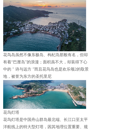
花鸟岛虽然不像东极岛、枸杞岛那般有名，但却
有着“巴厘岛”的浪漫；面积虽不大，却装得下心
中的
"
诗与远方 ”而且花鸟岛也是欢乐颂
2
的取景
地，被誉为东方的圣托里尼
花鸟灯塔
花鸟灯塔是中国舟山群岛最北端、长江口至太平
洋航线上的特大型灯塔，因其地理位置重要、规