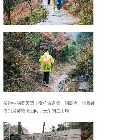
传说中的蓝天凹！徽杭古道第一制高点。清晨能
看到晨雾缠绕山间，云朵划过山峰