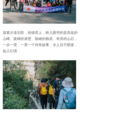
踏着古道石阶，拾级而上，映入眼帘的是高耸的
山峰、陡峭的崖壁、险峻的栈道、奇异的山石，
一步一景，一景一个传奇故事，令人目不暇接，
如入幻境