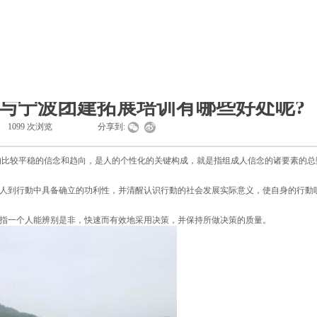
旅行团建
创意团建
客户案例
关于我们
与宁波团建拓展培训有哪些好处呢?
1099
次浏览
|
|
分享到:
较平稳的信念和趋向，是人的个性化的关键构成，就是指组成人信念的诸要素的总
人到行動中具备确立的功利性，并清醒认识行動的社会发展实际意义，使自身的行動
指一个人能辨别是非，快速而有效地采用决策，并保持所做决策的质量。