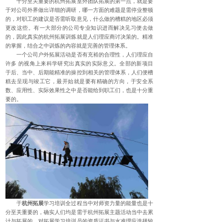
十分至关重要的杭州拓展室外团队拓展的第一点，就是要
于对公司外界做出详细的调研，哪一方面的难题是需停业整顿
的，对职工的建议是否需听取意见，什么做的槽糕的地区必须
更改这些。有一大部分的公司专业知识进而解决见习便去做
的，因此真实的杭州拓展训炼就是人们理应商讨决策的。精准
的掌握，结合之中训炼的內容就是完善的管理体系。
一个公司户外拓展活动是否有充裕的合理性，人们理应自
许多 的视角上来科学研究出真实的实际意义。全部的新项目
于后、当中、后期能精准的操控到相关的管理体系，人们便槽
糕去呈现与竣工它，最开始就是要有精确的方向，于安全系
数、应用性、实际效果性之中是否能给到职工们，也是十分重
要的。
于
杭州拓展
学习培训全过程当中对师资力量的能量也是十
分至关重要的，确实人们均是需于杭州拓展主题活动当中去累
计与拓展的，对拓展学习培训员的资质证书与水准理应选择较