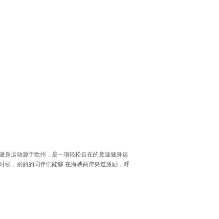
健身运动源于欧州，是一项轻松自在的竟速健身运
时候，别的的同伴们能够 在海峡两岸夹道激励，呼