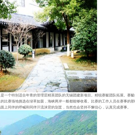
一个特别适合年青的管理层精英团队的无锡团建新项目。精锐赛艇团队拓展。赛艇
艇的比赛场地挑选在绿草如茵，海峡两岸一般都能够收看。比赛的工作人员在赛事的那
地面上同伴的呼喊和同伴汗流浃背的划桨，当然也会坚持不懈信心，认真完成赛事。