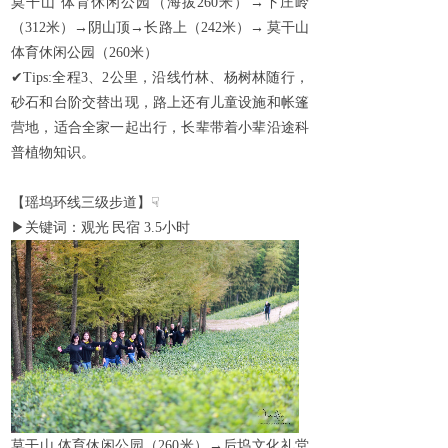
莫干山
体育休闲公园（海拔
260
米）→下庄岭
（
312
米）→阴山顶→长路上（
242
米）→
莫干山
体育休闲公园（
260
米）
✔
Tips:
全程
3
、
2
公里，沿线竹林、杨树林随行，
砂石和台阶交替出现，路上还有儿童设施和帐篷
营地，适合全家一起出行，长辈带着小辈沿途科
普植物知识。
【瑶坞环线三级步道】
☟
▶
关键词：观光
民宿
3.5
小时
莫干山
体育休闲公园（
260
米）→后坞文化礼堂