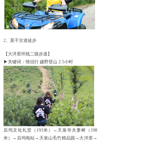
2
、莫干古道徒步
【大洋里环线二级步道】
▶
关键词：情侣行
越野登山
2.5
小时
后坞文化礼堂（
193
米）→天泉寺夫妻树（
198
米）→后坞电站→天泉山毛竹精品园→大洋里→