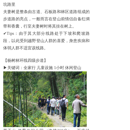
坑路里
夫妻树是整条由古道、石板路和林区道路组成的
步道路的亮点，一般而言在登山前情侣自备红绸
带和香囊，行至夫妻树时将其挂在树上。
✔
Tips
：由于其大部分线路处于下坡和爬坡路
段，以此受到越野登山人群的喜爱，身患疾病和
体弱人群不适宜该线路。
【杨树林环线四级步道】
▶
关键词：全家行
儿童设施
1
小时
休闲登山