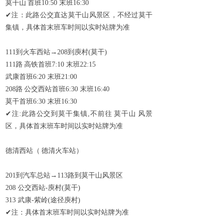
莫干山
首班
10:50
末班
16:30
✔
注：此路公交直达莫干山风景区，不经过莫干
集镇，具体首末班车时间以实时站牌为准
111
到火车西站→
208
到庾村
(
莫干
)
111
路
高铁首班
7:10
末班
22:15
武康首班
6:20
末班
21:00
208
路
公交西站首班
6:30
末班
16:40
莫干首班
6:30
末班
16:30
✔
注
:
此路公交到莫干集镇
,
不前往
莫干山
风景
区，具体首末班车时间以实时站牌为准
德清西站（
德清火车站）
201
到汽车总站→
113
路到莫干山风景区
208
公交西站
-
庾村
(
莫干
)
313
武康
-
紫岭
(
途径庾村
)
✔
注：具体首末班车时间以实时站牌为准