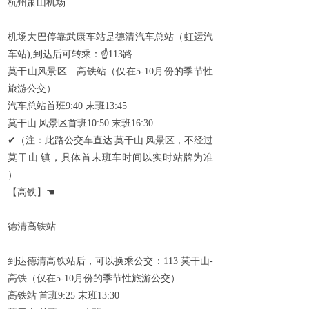
杭州萧山机场
机场大巴停靠武康车站是德清汽车总站（虹运汽
车站
),
到达后可转乘：
☝
113
路
莫干山风景区—高铁站（仅在
5-10
月份的季节性
旅游公交）
汽车总站首班
9:40
末班
13:45
莫干山
风景区首班
10:50
末班
16:30
✔
（注：此路公交车直达
莫干山
风景区，不经过
莫干山
镇，具体首末班车时间以实时站牌为准
）
【高铁】
☚
德清高铁站
到达德清高铁站后，可以换乘公交：
113
莫干山
-
高铁（仅在
5-10
月份的季节性旅游公交）
高铁站
首班
9:25
末班
13:30