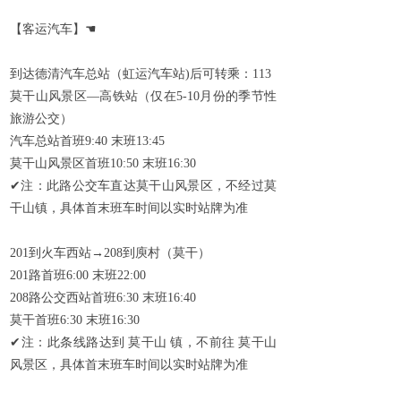
【客运汽车】
☚
到达德清汽车总站（虹运汽车站
)
后可转乘：
113
莫干山风景区—高铁站（仅在
5-10
月份的季节性
旅游公交）
汽车总站首班
9:40
末班
13:45
莫干山风景区首班
10:50
末班
16:30
✔
注：此路公交车直达莫干山风景区，不经过莫
干山镇，具体首末班车时间以实时站牌为准
201
到火车西站→
208
到庾村（莫干）
201
路首班
6:00
末班
22:00
208
路公交西站首班
6:30
末班
16:40
莫干首班
6:30
末班
16:30
✔
注：此条线路达到
莫干山
镇，不前往
莫干山
风景区，具体首末班车时间以实时站牌为准