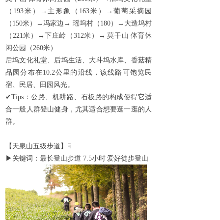
（
193
米）→主形象（
163
米）→葡萄采摘园
（
150
米）→冯家边→
瑶坞村（
180
）→大造坞村
（
221
米）→下庄岭（
312
米）→
莫干山
体育休
闲公园（
260
米）
后坞文化礼堂、后坞生活、大斗坞水库、香菇精
品园分布在
10.2
公里的沿线，该线路可饱览民
宿、民居、田园风光。
✔
Tips
：公路、机耕路、石板路的构成使得它适
合一般人群登山健身，尤其适合想要逛一逛的人
群。
【天泉山五级步道】
☟
▶
关键词：最长登山步道
7.5
小时
爱好徒步登山