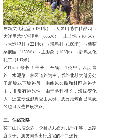
后坞文化礼堂（
193
米）→天泉山毛竹精品园→
大洋里营地管理房（
635
米）→上苦坞（
404
米）
→大造坞村（
221
米）→瑶坞村（
180
米）→葡萄
采摘园（
150
米）→主形象（
163
米）→后坞文化
礼堂（
193
米）
✔
Tips
：最长！最长！全线
22.1
公里，以沥青
路、水泥路、林区道路为主，线路北段大部分处
于爬坡或下坡路段，南线以公路和林区道路为
主，非常有挑战性，由于路程很长，海拔变化
大，适宜专业越野登山人群，想要磨炼自己意志
的也可以选择该线路。
三、住宿
攻略
莫干山民宿众多，价格从几百到几千不等，是家
庭亲子、朋友同事出行度假的不二选择！