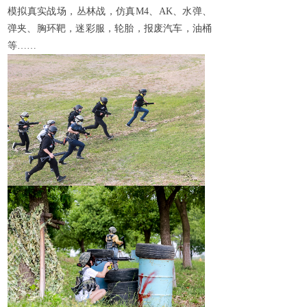
模拟真实战场，丛林战，仿真
M4
、
AK
、水弹、
弹夹、胸环靶，迷彩服，轮胎，报废汽车，油桶
等……