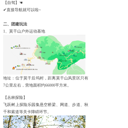
【自驾】
☚
✔
直接导航就可以啦~
二、
团建玩法
1
、莫干山户外运动基地
地址：位于莫干后坞村，距离莫干山风景区只有
7
公里左右，营地面积约
66000
平方米。
【丛林探险】
飞跃树上探险乐园集悬空桥梁、网道、步道、秋
千和索道等关卡障碍环节。