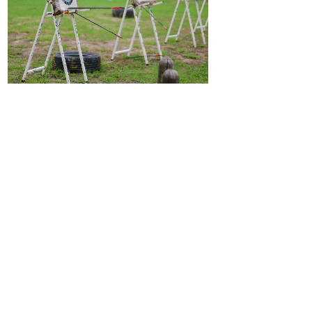
射箭要领，“声容静，气容肃”。不管瞄的准不
准，姿势一定要帅！