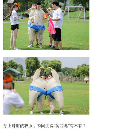
穿上胖胖的衣服，瞬间变得“萌萌哒”有木有？