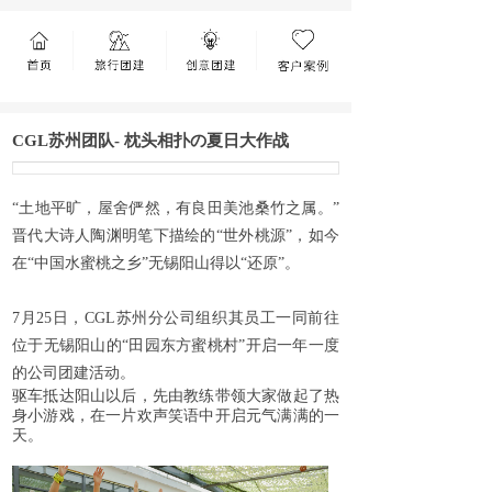
CGL苏州团队- 枕头相扑の夏日大作战
“土地平旷，屋舍俨然，有良田美池桑竹之属。”
晋代大诗人陶渊明笔下描绘的“世外桃源”，如今
在“中国水蜜桃之乡”无锡阳山得以“还原”。
7
月
25
日，
CGL
苏州分公司组织其员工一同前往
位于无锡阳山的“田园东方蜜桃村”开启一年一度
的公司团建活动。
驱车抵达阳山以后，先由教练带领大家做起了热
身小游戏，在一片欢声笑语中开启元气满满的一
天。