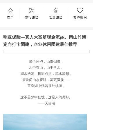
明亚保险—真人大富翁现金流pk、南山竹海
定向打卡团建，企业休闲团建最佳推荐
峰峦环抱，山影倒映，
水中有山，山中含水。
湖水浩荡
，
帆影点点
，
流水溢彩，
晨昏间山
水朦胧，雾更朦胧
……
置身湖中恍若世外桃源
，
这不是梦中仙境，这是人间美好。
——天目湖