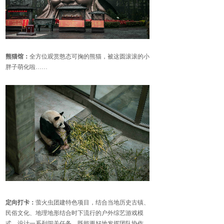
熊猫馆：
全方位观赏憨态可掬的熊猫，被这圆滚滚的小
胖子萌化啦
……
定向打卡：
萤火虫团建特色项目，结合当地历史古镇、
民俗文化、地理地形结合时下流行的户外综艺游戏模
式，设计一系列闯关任务，既能更好地发挥团队协作、