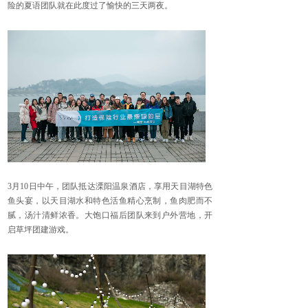
险的夏语团队就在此度过了愉快的三天两夜。
3月10日中午，团队抵达
溧阳温泉酒店，
享用
天目湖特色
鱼头
宴，
以天目湖水和
特色活鱼
精心烹制，鱼肉肥而不
腻，汤汁清鲜浓香
。
大饱口福后
团队来到
户外营地，
开
启
草坪团建游戏
。