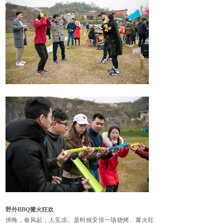
野外
BBQ篝火狂欢
傍晚，春风起，人见凉。是时候安排一场烧烤、篝火狂