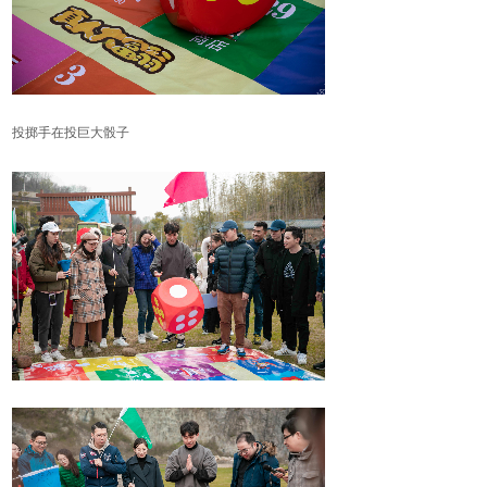
投掷手在投巨大骰子