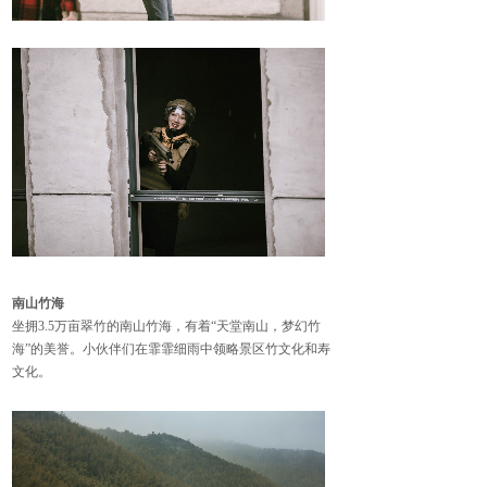
南山竹海
坐拥
3.5万亩翠竹的南山竹海，有着“天堂南山，梦幻竹
海”的美誉。小伙伴们在
霏
霏
细雨
中领略景区竹文化和寿
文化。