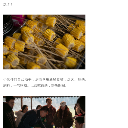
欢了！
小伙伴们自己动手，尽情享用新鲜食材，点火、翻烤、
刷料，一气呵成
……边吃边烤，热热闹闹。