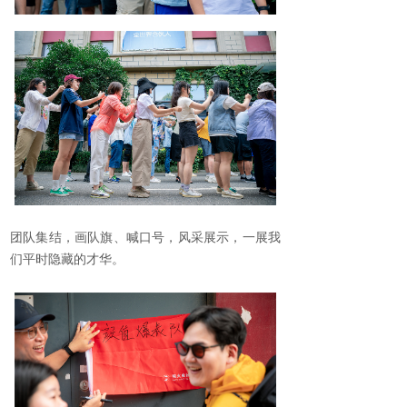
团队集结，画队旗、喊口号，风采展示，一展我
们平时隐藏的才华。