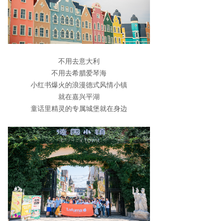
不用去意大利
不用去希腊爱琴海
小红书爆火的浪漫德式风情小镇
就在嘉兴平湖
童话里精灵的专属城堡就在身边