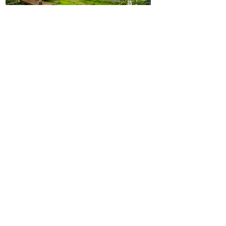
行色匆匆，一路上我们绕山而行来到了云雾缭绕
的莫干山~
吃到了当地的农家美食，我们驱车赶往莫干山拓
展基地，攀岩，绳索在等着我们~