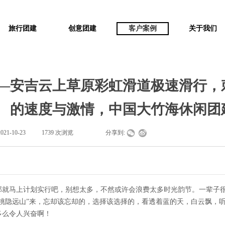
旅行团建
创意团建
客户案例
关于我们
—安吉云上草原彩虹滑道极速滑行，
的速度与激情，中国大竹海休闲团
2021-10-23
|
1739
次浏览
|
|
分享到:
那就马上计划实行吧，别想太多，不然或许会浪费太多时光韵节。一辈子
“桃隐远山”来，忘却该忘却的，选择该选择的，看透着蓝的天，白云飘，
多么令人兴奋啊！