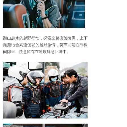
翻山越水的越野行动，探索之路疾驰御风，上下
颠簸结合高速促就的越野激情，笑声回荡在绿株
间隙里，快意留存在速度肆意回味中。