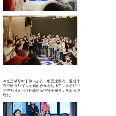
冰壶运动是时下超火热的一项团建游戏，通过冰
壶战略来加深队友间的合作与沟通了，在游戏中
能够充分运用各种战略获得较高积分，从而获得
胜利。