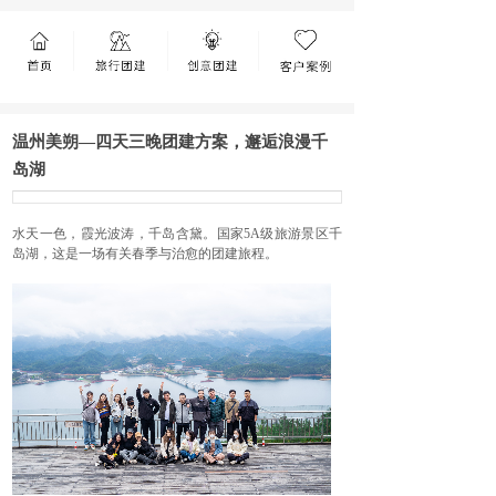
温州美朔—四天三晚团建方案，邂逅浪漫千
岛湖
水天一色，霞光波涛，千岛含黛。国家5A级旅游景区千
岛湖，这是一场有关春季与治愈的团建旅程。