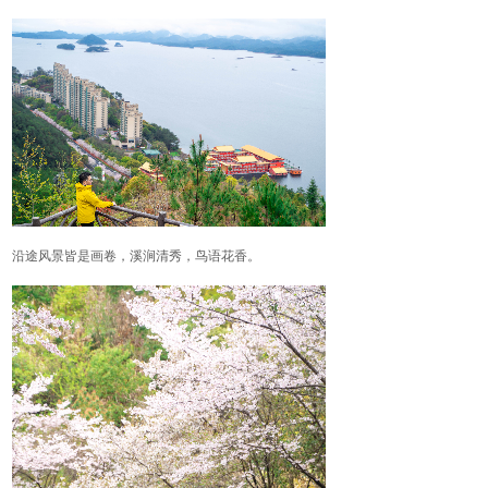
沿途风景皆是画卷，溪涧清秀，鸟语花香。