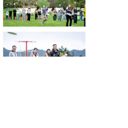
日落日出皆是浪漫，去天屿山看一场极致浪漫的日出，
感受朝阳从地平线缓缓升起时的平静。