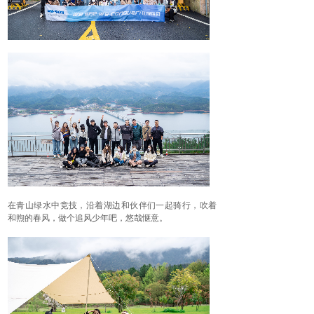
在青山绿水中竞技，沿着湖边和伙伴们一起骑行，吹着
和煦的春风，做个追风少年吧，悠哉惬意。