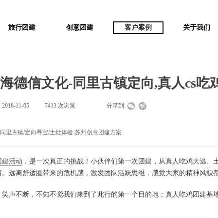
旅行团建
创意团建
客户案例
关于我们
海德信文化-同里古镇定向,真人cs吃
:
2018-11-05
|
7413
次浏览
|
|
分享到:
/同里古镇/定向寻宝/土灶体验-苏州创意团建方案
团建活动
，是一次真正的挑战！小伙伴们第一次团建，从真人吃鸡大逃、
情。远离舒适圈带来的危机感，激发团队活跃思维，感觉大家的精神风貌
，笑声不断，不知不觉我们来到了此行的第一个目的地：真人吃鸡团建基