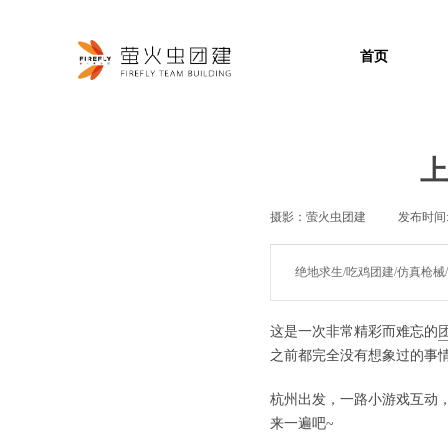
首页
上
摄影：
萤火虫团建
|
发布时间
绝地求生/吃鸡团建/仿真枪械
这是一次非常精彩而难忘的
之前都完全没有想象过的事
杭州出发，一路小游戏互动
来一遍吧~