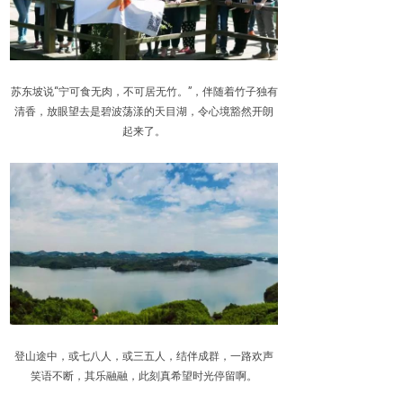
苏东坡说“宁可食无肉，不可居无竹。”，伴随着竹子独有
清香，放眼望去是碧波荡漾的天目湖，令心境豁然开朗
起来了。
登山途中，或七八人，或三五人，结伴成群，一路欢声
笑语不断，其乐融融，此刻真希望时光停留啊。