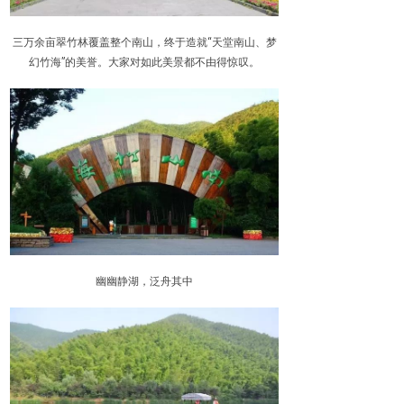
三万余亩翠竹林覆盖整个南山，终于造就“天堂南山、梦
幻竹海”的美誉。大家对如此美景都不由得惊叹。
幽幽静湖，泛舟其中