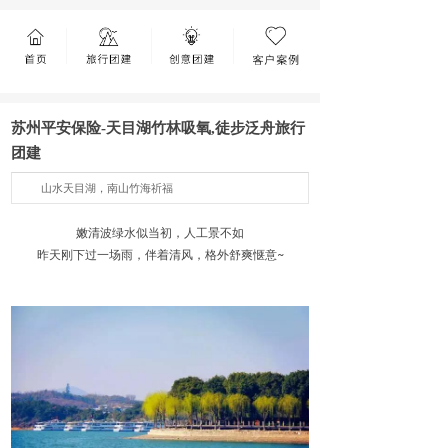
苏州平安保险-天目湖竹林吸氧,徒步泛舟旅行
团建
山水天目湖，南山竹海祈福
嫩清波绿水似当初，人工景不如
昨天刚下过一场雨，伴着清风，格外舒爽惬意~