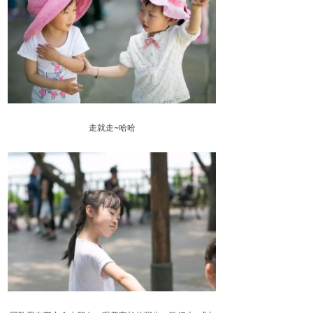
走就走~哈哈