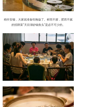
稍作安顿，大家就准备吃晚饭了。鲜而不腥，肥而不腻
的招牌菜“天目湖砂锅鱼头”是必不可少的。