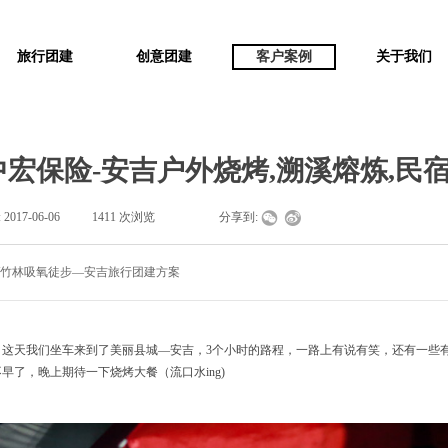
旅行团建
创意团建
客户案例
关于我们
中宏保险-安吉户外烧烤,溯溪熔炼,民
:
2017-06-06
|
1411
次浏览
|
|
分享到:
炼/竹林吸氧徒步—安吉旅行团建方案
，这天我们坐车来到了美丽县城—安吉，3个小时的路程，一路上有说有笑，还有一些
早了，晚上期待一下烧烤大餐（流口水ing)