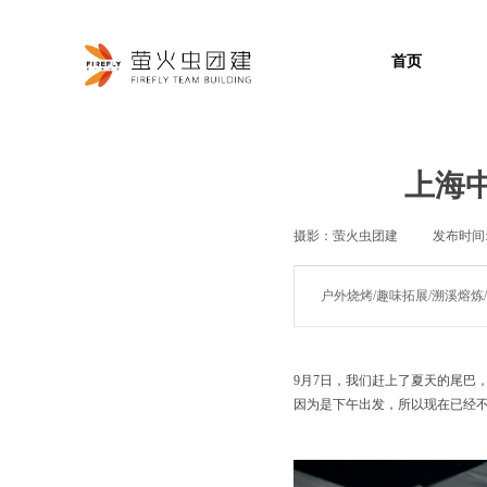
首页
上海
摄影：
萤火虫团建
|
发布时间
户外烧烤/趣味拓展/溯溪熔
9月7日，我们赶上了夏天的尾巴
因为是下午出发，所以现在已经不