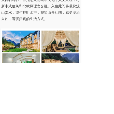
新中式建筑和北欧风理念交融。入住此间将带您观
山赏水，望竹林听水声，观望山景壮阔，感受淡泊
自如，返璞归真的生活方式。
【安吉竹博园开元度假村】
酒店毗邻中国竹子博
览园，在这里您不仅可以与国宝大熊猫为邻，还可
以博览世界各地竹文化精髓。酒店集住宿、餐饮、
会务、康乐、休闲于一体，内配有311间极具特色
的豪华客房，以及多功能厅、宴会厅、大小会议
室、无边际游泳池、健身中心、SPA、足浴、棋