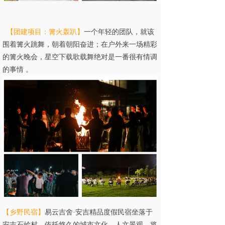
【
团建项目：
篝火轰趴
】
一个年轻的团队，就该
围着篝火跳舞，朝着朝阳奋进；在户外来一场精彩
的篝火晚会，星空下载歌载舞绝对是一番很有情调
的事情 。
【
乡野民宿
】
易云吉舍·安吉精品度假民宿坐落于
安吉石岭村，依托悠久的城市文化，人文景观，将