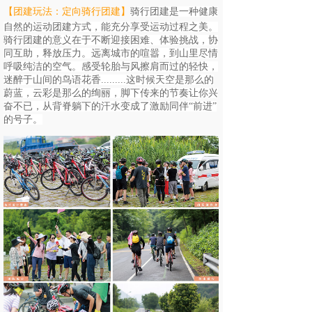
【团建玩法：定向骑行团建
】
骑行团建是一种健康
自然的运动团建方式，能充分享受运动过程之美。
骑行团建的意义在于不断迎接困难、体验挑战，协
同互助，释放压力。远离城市的喧嚣，到山里尽情
呼吸纯洁的空气。感受轮胎与风擦肩而过的轻快，
迷醉于山间的鸟语花香.........这时候天空是那
么的
蔚蓝，云彩是那么的绚丽，脚下传来的节奏让你兴
奋不已，从背脊躺下的汗水变成了激励同伴“前进”
的号子。