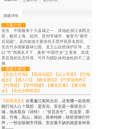
上海2h-3h
杭州1h-2h
团建详情
丨方案介绍
：
安吉，中国最美十大县城之一，其地处浙江省西北
部，毗邻上海、杭州、苏州等城市，被誉为“都市
后花园”。县内旅游主要依托天荒坪风景名胜区、
安吉竹乡国家森林公园、龙王山自然保护区等，尤
以“竹”而闻名天下，素有“中国竹乡”之美誉。其优
美宜居的生态环境，可作为团队休闲放松的不二选
择。
丨
团建关键词
：
【安吉大竹海】
【悬崖乐园】
【云上草原】【竹海
徒步】【真人CS】【峡谷漂流】【竹筒饭制作】
【竹博园】【草坪团建】【藏龙百瀑】
【篝火晚
会】
【安吉乡野民宿】
【
画境
安吉
】
在
看遍江南风光后，还有哪一处依然
能打动人心？我想，是
安吉
。
安吉
是一座浙北小
城，地名取自《诗经》：“安且吉兮”。在这里，茶
园，竹海，高山，湖泊，简单纯粹；聆听穿林打叶
声，一秒去除都市浮躁。
安吉
最不缺的就是各种美
景——