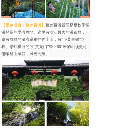
【团建项目：藏龙百瀑
】
藏龙百瀑景区是夏秋季赏
瀑登高的度假胜地。这里有浙江最大的瀑布群，一
路有成群的溪流瀑布伴你上山，有“小黄果树”之
称、彩虹横卧的“虹贯龙门”登上861米的山顶更可
俯瞰群山翠谷，风光无限。