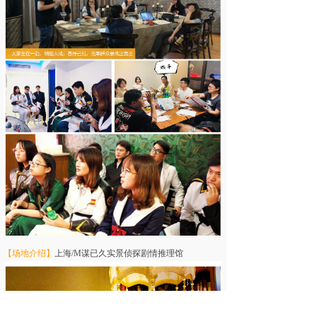
【场地介绍】
上海/M谋已久实景侦探剧情推理馆