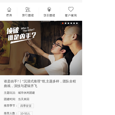
谁是凶手?丨“沉浸式推理”馆,主题多样，团队全程
彪戏，演技与逻辑齐飞
主题玩法:
城市休闲团建
团建时间:
当天来回
推荐季节：
四季皆宜
推荐人数：
10-50人