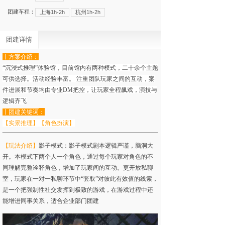
团建车程：
上海1h-2h
杭州1h-2h
团建详情
丨方案介绍
：
“沉浸式推理”体验馆，目前馆内有两种模式，二十余个主题
可供选择。活动经验丰富。 注重团队玩家之间的互动，案
件进展和节奏均由专业DM把控，让玩家全程飙戏，演技与
逻辑齐飞
丨团建关键词
：
【实景推理】【角色扮演】
【玩法介绍】
影子模式：
影子模式剧本逻辑严谨，脑洞大
开。本模式下两个人一个角色，通过每个玩家对角色的不
同理解完整诠释角色，增加了玩家间的互动。更开放私聊
室，玩家在一对一私聊环节中“套取”对彼此有效值的线索，
是一个把强制性社交发挥到极致的游戏，在游戏过程中还
能增进同事关系，适合企业部门团建