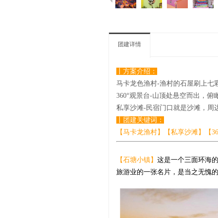
团建详情
丨方案介绍
：
马卡龙色渔村-渔村的石屋刷上七
360°观景台-山顶处悬空而出，
私享沙滩-民宿门口就是沙滩，周
丨团建关键词
：
【马卡龙渔村】【私享沙滩】【3
【石塘小镇】
这是一个三面环海的
旅游业的一张名片，是当之无愧的