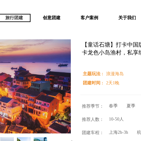
旅行团建
创意团建
客户案例
关于我们
【童话石塘】打卡中国
卡龙色小岛渔村，私享细
主题玩法 :
浪漫海岛
团建时间 :
2天1晚
春季
夏季
推荐季节：
10-50人
推荐人数：
上海2h-3h
杭
团建车程：