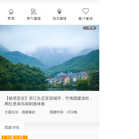
【秘境安吉】浙江生态宜居城市，竹海团建放松，
网红悬崖乐园刺激体验
主题玩法:
团建爆款
团建时间:
2天1晚
团建详情
丨方案介绍
：