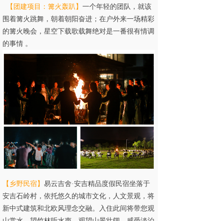
【
团建项目：
篝火轰趴
】
一个年轻的团队，就该
围着篝火跳舞，朝着朝阳奋进；在户外来一场精彩
的篝火晚会，星空下载歌载舞绝对是一番很有情调
的事情 。
【
乡野民宿
】
易云吉舍·安吉精品度假民宿坐落于
安吉石岭村，依托悠久的城市文化，人文景观，将
新中式建筑和北欧风理念交融。入住此间将带您观
山赏水，望竹林听水声，观望山景壮阔，感受淡泊