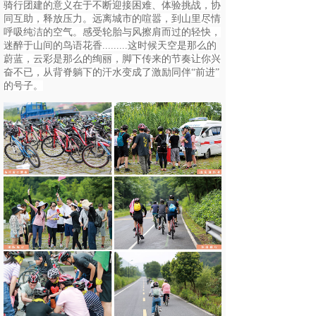
骑行团建的意义在于不断迎接困难、体验挑战，协
同互助，释放压力。远离城市的喧嚣，到山里尽情
呼吸纯洁的空气。感受轮胎与风擦肩而过的轻快，
迷醉于山间的鸟语花香.........这时候天空是那
么的
蔚蓝，云彩是那么的绚丽，脚下传来的节奏让你兴
奋不已，从背脊躺下的汗水变成了激励同伴“前进”
的号子。