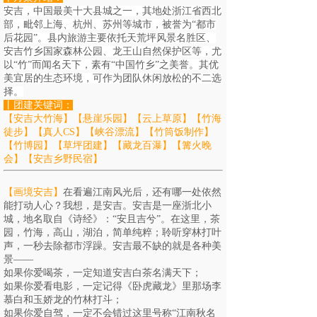
安吉，中国最美十大县城之一，其地处浙江省西北
部，毗邻上海、杭州、苏州等城市，被誉为“都市
后花园”。县内旅游主要依托天荒坪风景名胜区、
安吉竹乡国家森林公园、龙王山自然保护区等，尤
以“竹”而闻名天下，素有“中国竹乡”之美誉。其优
美宜居的生态环境，可作为团队休闲放松的不二选
择。
丨
团建关键词
：
【安吉大竹海】
【悬崖乐园】
【云上草原】【竹海
徒步】【真人CS】【峡谷漂流】【竹筒饭制作】
【竹博园】【草坪团建】【藏龙百瀑】
【篝火晚
会】
【安吉乡野民宿】
【
画境
安吉
】
在
看遍江南风光后，还有哪一处依然
能打动人心？我想，是
安吉
。
安吉
是一座浙北小
城，地名取自《诗经》：“安且吉兮”。在这里，茶
园，竹海，高山，湖泊，简单纯粹；聆听穿林打叶
声，一秒去除都市浮躁。
安吉
最不缺的就是各种美
景——
如果你爱喝茶，一定知道
安吉
白茶名满天下；
如果你爱看电影，一定记得《卧虎藏龙》里那场李
慕白和玉娇龙的竹林打斗；
如果你爱自驾，一定不会错过这里号称“江南秋名