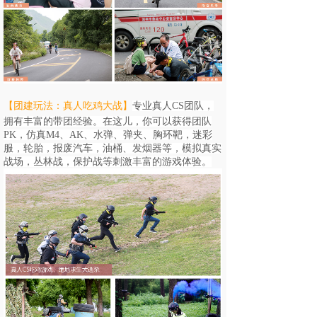
【团建玩法：真人吃鸡大战
】
专业真人CS团队，
拥有丰富的带团经验。在这儿，你可以获得团队
PK，
仿真M4、AK、水弹、弹夹、胸环靶，迷彩
服，轮胎，报废汽车，油桶、发烟器等，
模拟真实
战场，丛林战，保护战等刺激丰富的游戏体验。