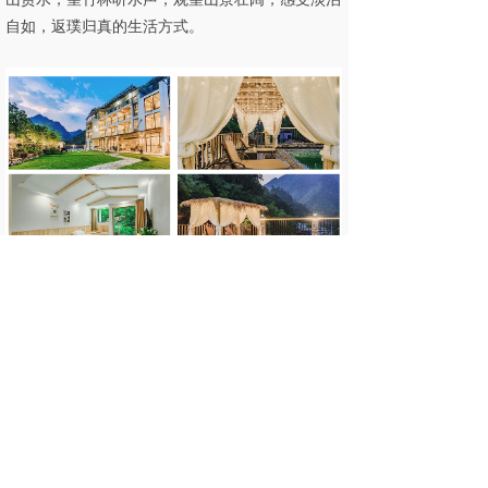
自如，返璞归真的生活方式。
【安吉竹博园开元度假村】
酒店毗邻中国竹子博
览园，在这里您不仅可以与国宝大熊猫为邻，还可
以博览世界各地竹文化精髓。酒店集住宿、餐饮、
会务、康乐、休闲于一体，内配有311间极具特色
的豪华客房，以及多功能厅、宴会厅、大小会议
室、无边际游泳池、健身中心、SPA、足浴、棋
牌、儿童乐园等康体娱乐设施一应俱全。