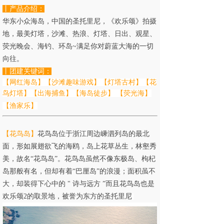
丨产品介绍：
华东小众海岛，中国的圣托里尼，《欢乐颂》拍摄
地，最美灯塔，沙滩、热浪、灯塔、日出、观星、
荧光晚会、海钓、环岛~满足你对蔚蓝大海的一切
向往
。
丨团建关键词：
【网红海岛】【沙滩趣味游戏】【灯塔古村】【花
鸟灯塔】【出海捕鱼】【海岛徒步】
【
荧光海
】
【
渔家乐
】
【
花鸟岛
】
花鸟岛位于浙江周边嵊泗列岛的最北
面，形如展翅欲飞的海鸥，岛上花草丛生，林壑秀
美，故名“花鸟岛”。花鸟岛虽然不像东极岛、枸杞
岛那般有名，但却有着“巴厘岛”的浪漫；面积虽不
大，却装得下心中的 " 诗与远方 ”而且花鸟岛也是
欢乐颂2的取景地，被誉为东方的圣托里尼