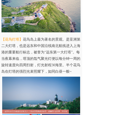
【
花鸟灯塔
】
花鸟岛上最为著名的景观。是亚洲第
二大灯塔，也是远东和中国沿线南北航线进入上海
港的重要航行标志，被誉为“远东第一大灯塔”。每
当夜幕来临，塔顶的氙气聚光灯便以每分钟一周的
旋转速度向四周扫射，灯光射程30海里。半个花鸟
岛在灯塔的强烈光束照耀下，如同白昼一般~