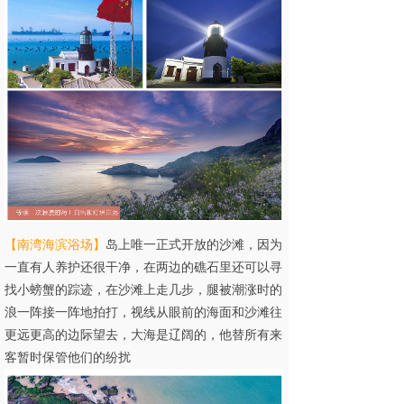
【
南湾海滨浴场
】
岛上唯一正式开放的沙滩，因为
一直有人养护还很干净，在两边的礁石里还可以寻
找小螃蟹的踪迹，在沙滩上走几步，腿被潮涨时的
浪一阵接一阵地拍打，视线从眼前的海面和沙滩往
更远更高的边际望去，大海是辽阔的，他替所有来
客暂时保管他们的纷扰