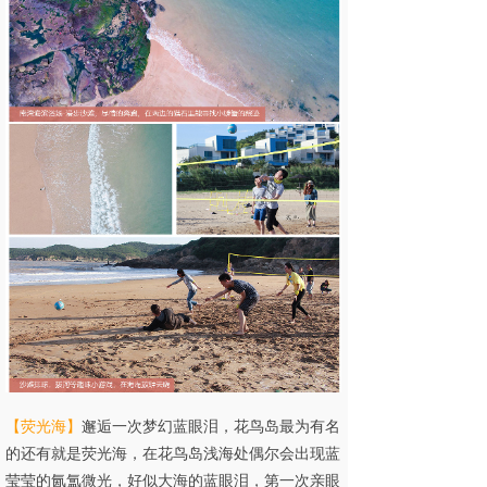
【
荧光海
】
邂逅一次梦幻蓝眼泪，
花鸟岛最为有名
的还有就是荧光海，在花鸟岛浅海处偶尔会出现蓝
莹莹的氤氲微光，好似大海的蓝眼泪，第一次亲眼