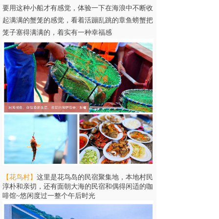
要用这种小船才有感觉，体验一下在海浪中不断收
起满满的蟹笼的感觉，看着活蹦乱跳的章鱼螃蟹把
笼子塞得满满的，着实有一种幸福感
【
花鸟村
】
这里是花鸟岛的民宿聚集地，
本地村民
淳朴和亲切
，还有
面朝大海的民宿和偶得闲适的咖
啡馆
~悠闲度过一整个午后时光