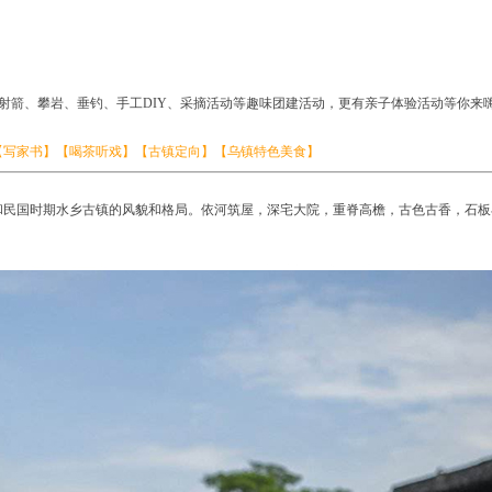
射箭、攀岩、垂钓、手工DIY、采摘活动等趣味团建活动，更有亲子体验活动等你来
【写家书】【喝茶听戏】【古镇定向】【乌镇特色美食】
和民国时期水乡古镇的风貌和格局。依河筑屋，深宅大院，重脊高檐，古色古香，石板