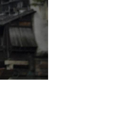
585
到船只摇晃着慢悠悠地划过。
味道停留在最新鲜、最饱满的