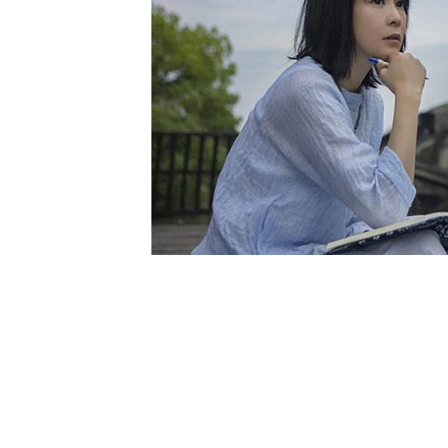
苏公网安备 32059002002775号
|
苏ICP备18010507号
【
乌镇-乌村
】
乌村完全就是一个理想中江南村落的模样
白墙黛瓦，竹木环绕，闲庭小院，充满生活的气息。生态
专业
团建策划公司
提供
苏州团建、
时候