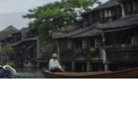
-1 |
版权所有©苏州萤火虫国际旅行社有限公司 | 联系电话18896570865
/0512-62895
，这里土地平旷，屋舍俨然，有良田美池桑属之属，绿水环抱整个乌村，偶尔可以看
自然的“一小时蔬菜”，还可以从地里收获，到加工上桌，不超过一个小时，让蔬菜的
杭州团建
、
上海团
建 、
千岛湖团建
、
莫干山团建、
舟山团建
等
团建方案