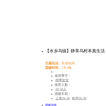
【水乡乌镇】静享乌村本真生活
主题玩法 :
民宿休闲
团建时间 :
2天1晚
推荐季节：
四季皆宜
推荐人数：
10-50人
团建车程：
上海1h-2h
杭州1h-2h
团建详情