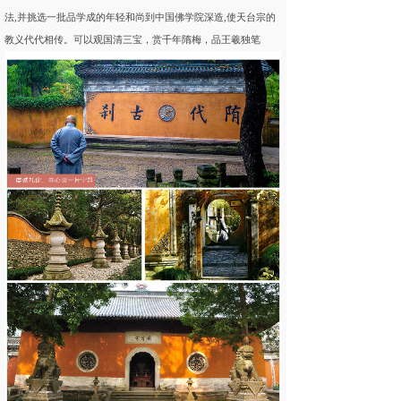
法,并挑选一批品学成的年轻和尚到中国佛学院深造,使天台宗的
教义代代相传。可以观国清三宝，赏千年隋梅，品王羲独笔