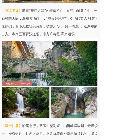
【
石梁飞瀑
】
浙东“唐诗之路”的精华所在，在崇山翠谷之中，一
石横跨天际，瀑布喷涌而下，“昼夜起风雷”，令历代文人 骚客为
之倾倒，留下无数壮美诗篇，被誉为“天下第一奇观”。近瀑布的
古方广寺为五百罗汉道场。中方广寺是 禅宗道场
【
琼台仙谷
】
沿溪北行，两旁山壁对峙，山势峥嵘峻峭，奇峰纷
呈，怪石错列，且愈入愈奇。欣赏优美而神奇的峡谷风光，景点