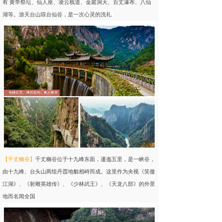
有 黄帝祭坛、仙人座、凌云栈道、金庭洞天、百丈瀑布、八仙
湖等。游天台山琼台仙谷，是一次心灵的洗礼
【
千丈幽谷
】
千丈幽谷位于十九峰东面，逶迤五里，是一峡谷，
由十九峰、台头山两组丹霞地貌相峙而成。这里作为央视《笑傲
江湖》、《射雕英雄传》、《少林武王》、《天龙八部》的外景
地而名闻全国