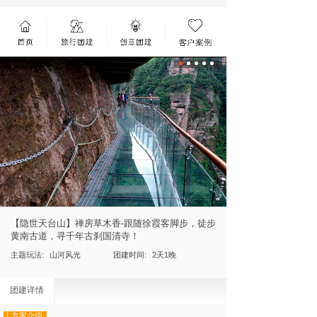
【隐世天台山】禅房草木香-跟随徐霞客脚步，徒步
黄南古道，寻千年古刹国清寺！
主题玩法:
山河风光
团建时间:
2天1晚
团建详情
丨方案介绍: