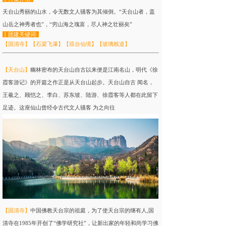
天台山秀丽的山水，令无数文人骚客为其倾倒。“天台山者，盖
山岳之神秀者也”，“穷山海之瑰富，尽人神之壮丽矣”
丨团建关键词:
【
国清寺】【石梁飞瀑】【琼台仙境
】【玻璃栈道】
【
天台山
】
幽林密布的天台山自古以来便是江南名山，明代《徐
霞客游记》的开篇之作正是从天台山起步。天台山自古 闻名，
王羲之、顾恺之、李白、苏东坡、陆游、徐霞客等人都在此留下
足迹。这座仙山曾经令古代文人骚客 为之向往
【
国清寺
】
中国佛教天台宗的祖庭，为了使天台宗的继有人,国
清寺在1985年开创了“佛学研究社”，让新出家的年轻和尚学习佛