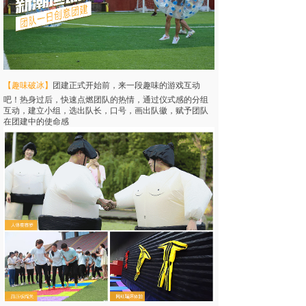
【趣味破冰】
团建正式开始前，来一段趣味的游戏互动
吧！热身过后，快速点燃团队的热情，通过仪式感的分组
互动，建立小组，选出队长，口号，画出队徽，赋予团队
在团建中的使命感