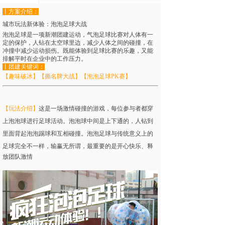
丨方案介绍：
城市玩法新体验：泡泡足球大战
泡泡足球是一项新潮团建运动，气泡足球比赛对人体有一
定的保护，人钻在太空球里边，减少人体之间的碰撞，在
冲撞中减少运动损伤。既能体验到足球比赛的乐趣，又能
排解平时在企业中的工作压力。
丨团建关键词：
【
趣味破冰】【撕名牌大战】【
泡泡足球PK赛
】
【玩法介绍】
这是一场激情碰撞的游戏，每位参与者都穿
上泡
泡球进行足球活动。泡泡球中间是上下通的，人
钻到
里面背起泡泡踢球和互相碰撞。泡泡足球与
传统意义上的
足球完全不一样，输赢无所谓，最
重要的是开心快乐、释
放团队激情