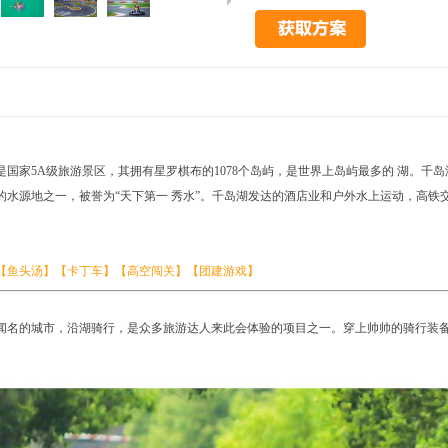
国家5A级旅游景区，其拥有星罗棋布的1078个岛屿，是世界上岛屿最多的 湖。千
的水源地之一，被誉为“天下第一 秀水”。千岛湖发达的酒店业和户外水上运动，高铁
【鱼头汤】
【卡丁车】【高空闯关】【团建游戏
】
闻名的城市，沿湖骑行，是众多旅游达人来此会体验的项目之一。穿上帅帅的骑行装