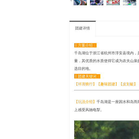
团建详情
丨方案介绍
：
千岛湖位于浙江省杭州市淳安县境内，是
量，其优质的水质使得它成为农夫山泉
选目的地。
丨
团建关键词
：
【环湖骑行】【趣味团建】
【皮划艇】
【玩法介绍】
千岛湖是一座因水和岛而
上感受风驰电掣。