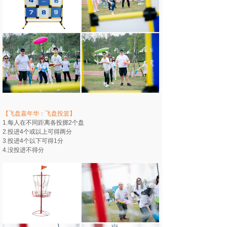
【飞盘嘉年华：飞盘投篮】
1.每人在不同距离各投掷2个盘
2.投进4个或以上可得两分
3.投进4个以下可得1分
4.没投进不得分