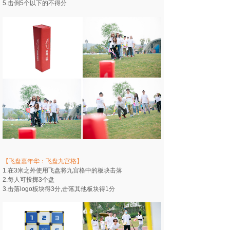
5.击倒5个以下的不得分
【飞盘嘉年华：飞盘九宫格】
1.在3米之外使用飞盘将九宫格中的板块击落
2.每人可投掷3个盘
3.击落logo板块得3分,击落其他板块得1分